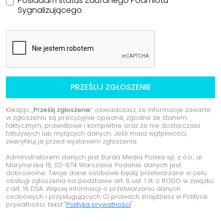
Posiadam status Zaufanego Podmiotu
Sygnalizującego
PRZEŚLIJ ZGŁOSZENIE
Klikając „
Prześlij zgłoszenie
” oświadczasz, że informacje zawarte
w zgłoszeniu są precyzyjnie opisane, zgodne ze stanem
faktycznym, prawidłowe i kompletne oraz że nie dostarczasz
fałszywych lub mylących danych. Jeśli masz wątpliwości,
zweryfikuj je przed wysłaniem zgłoszenia.
Administratorem danych jest Burda Media Polska sp. z o.o., ul.
Marynarska 15, 02-674 Warszawa. Podanie danych jest
dobrowolne. Twoje dane osobowe będą przetwarzane w celu
obsługi zgłoszenia na podstawie art. 6 ust. 1 lit. c RODO w związku
z art. 16 DSA. Więcej informacji o przetwarzaniu danych
osobowych i przysługujących Ci prawach znajdziesz w Polityce
prywatności. tekst "
Polityka prywatności
"