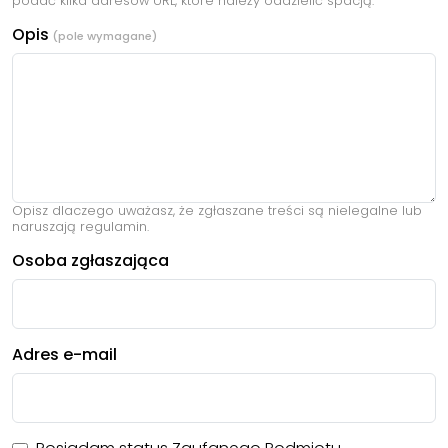
podać kilka adresów URL, które należy oddzielić spacją.
Opis
Opisz dlaczego uważasz, że zgłaszane treści są nielegalne lub
naruszają regulamin.
Osoba zgłaszająca
Adres e-mail